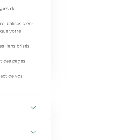
gies de
e, balises d’en-
 que votre
s liens brisés,
 et des pages
pact de vos