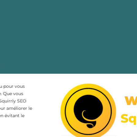
 ?
çu pour vous
e. Que vous
Squirrly SEO
our améliorer le
n évitant le