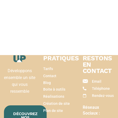
PRATIQUES
RESTONS
EN
Tarifs
CONTACT
Développons
Contact
ensemble un site
Email
Blog
qui vous
Téléphone
Boite à outils
ressemble
Rendez-vous
Réalisations
Création de site
Réseaux
Plan de site
Sociaux :
DÉCOUVREZ
NOS