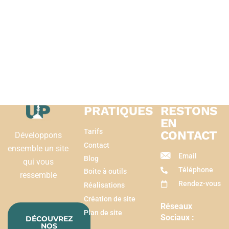
PRATIQUES
RESTONS
EN
Tarifs
CONTACT
Développons
Contact
ensemble un site
Email
Blog
qui vous
Téléphone
Boite à outils
ressemble
Rendez-vous
Réalisations
Création de site
Réseaux
Plan de site
Sociaux :
DÉCOUVREZ
NOS