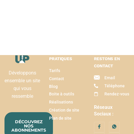
PRATIQUES
RESTONS EN
CONTACT
Tarifs
Développons
Email
Contact
ensemble un site
Téléphone
Blog
qui vous
Boite à outils
Rendez-vous
ressemble
Réalisations
Réseaux
Création de site
Sociaux :
Plan de site
DÉCOUVREZ
NOS
ABONNEMENTS